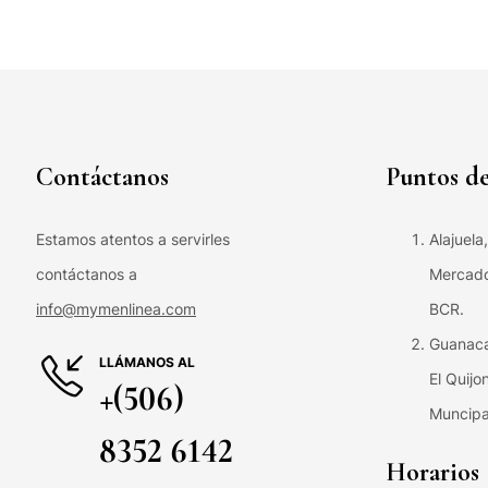
Contáctanos
Puntos de
Estamos atentos a servirles
Alajuela
contáctanos a
Mercado 
info@mymenlinea.com
BCR.
Guanaca
LLÁMANOS AL
El Quijo
+(506)
Muncipa
8352 6142
Horarios